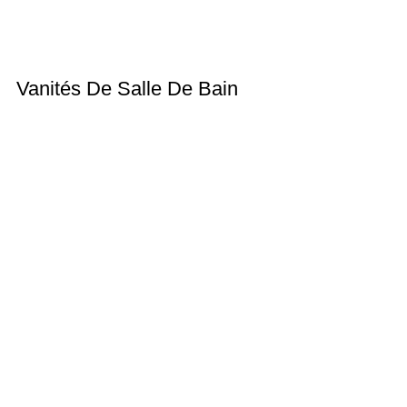
Vanités De Salle De Bain
Vous aimez ce produit pour votre salle de bain ?
OBTENIR UN DEVIS POUR MEUBLES