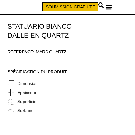
SOUMISSION GRATUITE
APPELEZ (579) 640-7827
STATUARIO BIANCO
DALLE EN QUARTZ
REFERENCE:
MARS QUARTZ
SPÉCIFICATION DU PRODUIT
Dimension:
-
Epaisseur:
-
Superficie:
-
Surface:
-