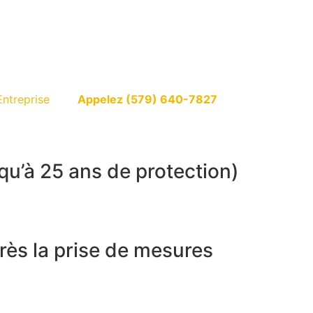
Entreprise
Appelez (579) 640-7827
$2199 !
qu’à 25 ans de protection)
toirs en quartz 3 jours.
rès la prise de mesures