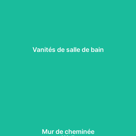
Vanités de salle de bain
Vanités de salle de bain
lie esthétisme et fonctionnalité. Nous nous spécialisons dans l’install
Mur de Foyers
Mur de cheminée