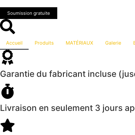
Soumission gratuite
Accueil
Produits
MATÉRIAUX
Galerie
Maintenant seulement
Garantie du fabricant incluse (jus
Obtenez votre conseil gratuit et obtenez vos comp
Livraison en seulement 3 jours ap
Soumission Gratuite