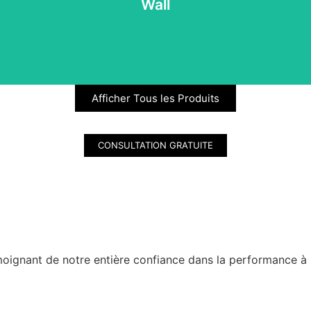
 porcelaine de qualité supérieure, nos dalles apportent charme et c
Wall
Afficher Tous les Produits
CONSULTATION GRATUITE
moignant de notre entière confiance dans la performance à 