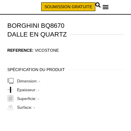
SOUMISSION GRATUITE
APPELEZ (579) 640-7827
BORGHINI BQ8670
DALLE EN QUARTZ
REFERENCE:
VICOSTONE
SPÉCIFICATION DU PRODUIT
Dimension:
-
Epaisseur:
-
Superficie:
-
Surface:
-