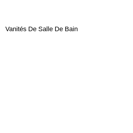
Vanités De Salle De Bain
Vous aimez ce produit pour votre salle de bain ?
OBTENIR UN DEVIS POUR MEUBLES