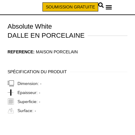
SOUMISSION GRATUITE
APPELEZ (579) 640-7827
Absolute White
DALLE EN PORCELAINE
REFERENCE:
MAISON PORCELAIN
SPÉCIFICATION DU PRODUIT
Dimension:
-
Epaisseur:
-
Superficie:
-
Surface:
-